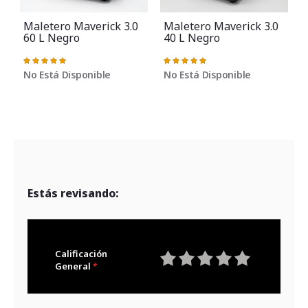
Maletero Maverick 3.0
Maletero Maverick 3.0
60 L Negro
40 L Negro
Valoración:
Valoración:
V
100%
100%
No Está Disponible
No Está Disponible
Estás revisando:
Calificación
General
1
2
3
4
5
star
stars
stars
stars
stars