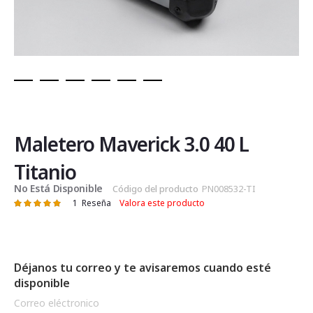
Saltar
al
comienzo
de
Maletero Maverick 3.0 40 L
la
galería
Titanio
de
No Está Disponible
Código del producto
PN008532-TI
imágenes
1
Reseña
Valora este producto
Valoración:
100
100
% of
Déjanos tu correo y te avisaremos cuando esté
disponible