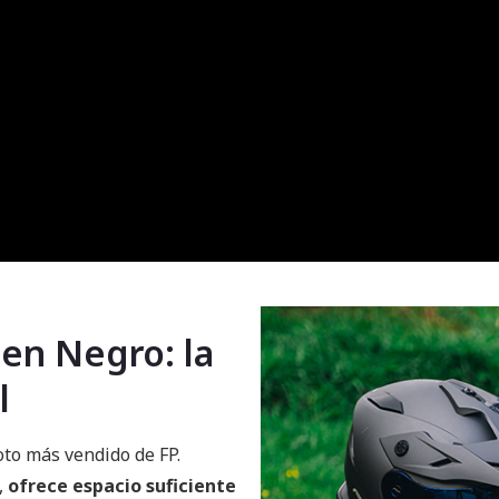
 en Negro: la
l
oto más vendido de FP.
,
ofrece espacio suficiente