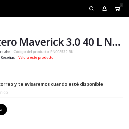
0
My Account
Maletero Maverick 3.0 40 L Negro
nible
Código del producto
PN008532-BK
Reseñas
Valora este producto
correo y te avisaremos cuando esté disponible