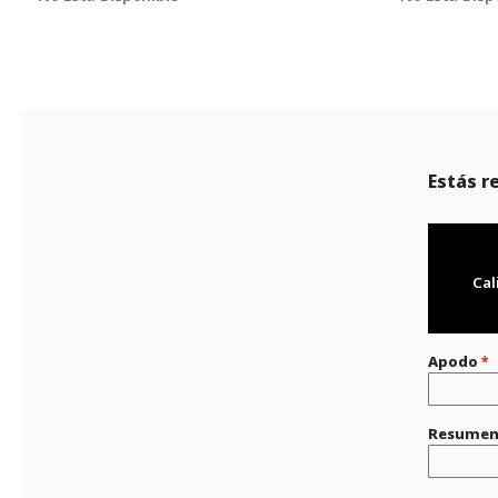
Estás r
Cal
Apodo
Resume