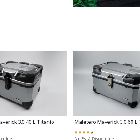
verick 3.0 40 L Titanio
Maletero Maverick 3.0 60 L 
Valoración:
93%
onible
No Está Disponible