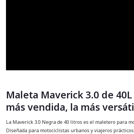
Maleta Maverick 3.0 de 40L
más vendida, la más versáti
La Maverick 3.0 Negra de 40 litros es el maletero para m
Diseñada para motociclistas urbanos y viajeros prácticos