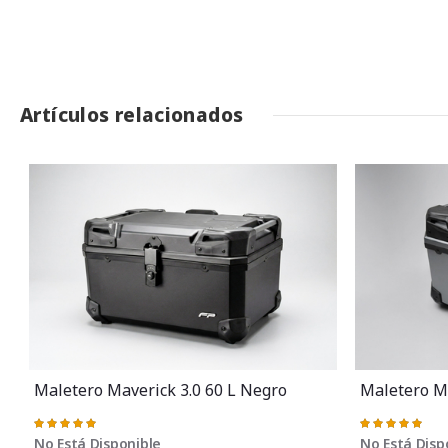
Artículos relacionados
Maletero Maverick 3.0 60 L Negro
Maletero Ma
Valoración:
Valoración:
100%
100%
No Está Disponible
No Está Disp