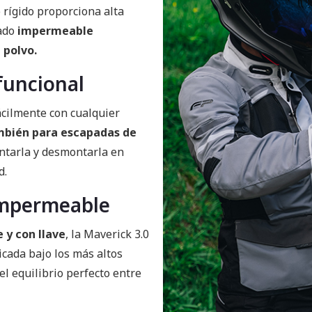
o rígido proporciona alta
lado
impermeable
 polvo.
funcional
ácilmente con cualquier
también para escapadas de
ontarla y desmontarla en
d.
impermeable
y con llave
, la Maverick 3.0
icada bajo los más altos
el equilibrio perfecto entre