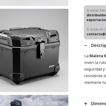
Si estas fue
distribuido
exportaci
Si estas en 
contacto@
Descri
La
Maleta M
viven la rut
seguridad y 
resistente a
mantiene tu
Dimens