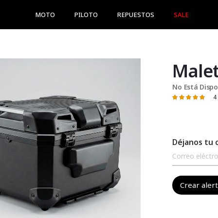
MOTO
PILOTO
REPUESTOS
SALE
No Está Dispo
4
Valoración:
100
100
% of
Déjanos tu 