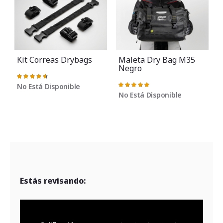
Kit Correas Drybags
Maleta Dry Bag M35
Negro
Valoración:
93%
No Está Disponible
Valoración:
100%
No Está Disponible
Estás revisando: