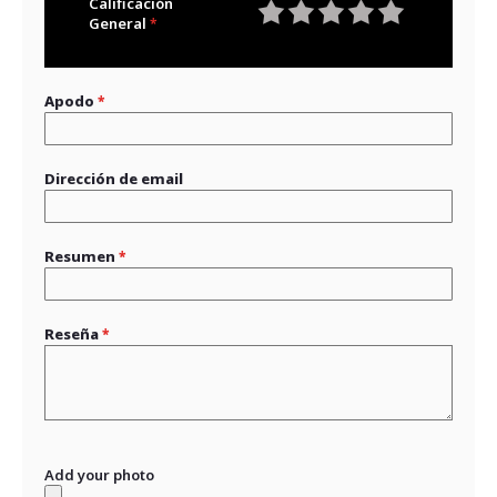
Calificación
General
1
2
3
4
5
star
stars
stars
stars
stars
Apodo
Dirección de email
Resumen
Reseña
Add your photo