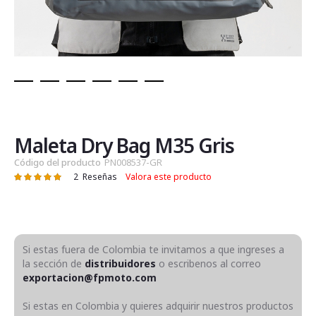
Saltar
al
comienzo
de
Maleta Dry Bag M35 Gris
la
Código del producto
PN008537-GR
galería
2
Reseñas
Valora este producto
Valoración:
de
100
100
% of
imágenes
Si estas fuera de Colombia te invitamos a que ingreses a
la sección de
distribuidores
o escribenos al correo
exportacion@fpmoto.com
Si estas en Colombia y quieres adquirir nuestros productos