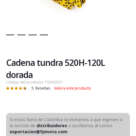
Saltar
al
comienzo
de
Cadena tundra 520H-120L
la
galería
dorada
de
Código del producto
PN000037
imágenes
5
Reseñas
Valora este producto
Valoración:
92
100
% of
Si estas fuera de Colombia te invitamos a que ingreses a
la sección de
distribuidores
o escribenos al correo
exportacion@fpmoto.com