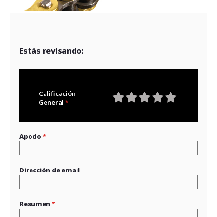
Estás revisando:
Calificación
General
1
2
3
4
5
star
stars
stars
stars
stars
Apodo
Dirección de email
Resumen