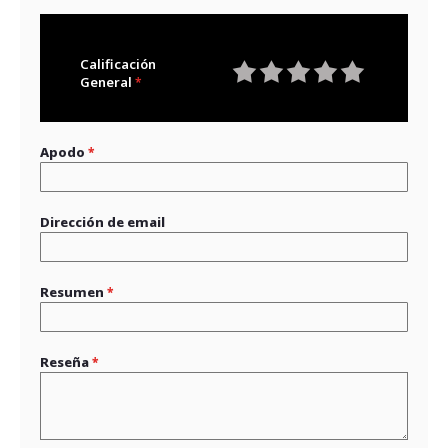
Calificación
General
1
2
3
4
5
star
stars
stars
stars
stars
Apodo
Dirección de email
Resumen
Reseña