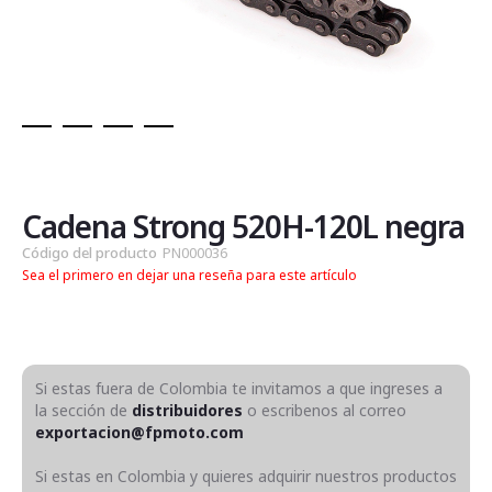
Saltar
al
comienzo
de
Cadena Strong 520H-120L negra
la
Código del producto
PN000036
galería
Sea el primero en dejar una reseña para este artículo
de
imágenes
Si estas fuera de Colombia te invitamos a que ingreses a
la sección de
distribuidores
o escribenos al correo
exportacion@fpmoto.com
Si estas en Colombia y quieres adquirir nuestros productos