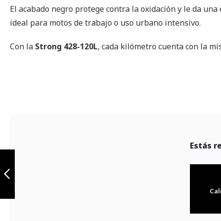
El acabado negro protege contra la oxidación y le da una e
ideal para motos de trabajo o uso urbano intensivo.
Con la
Strong 428-120L
, cada kilómetro cuenta con la m
Estás r
Cadena Strong
520HO-120L
negra
Cal
Anterior