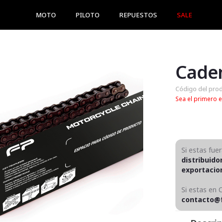
MOTO
PILOTO
REPUESTOS
SALE
Caden
Código del pro
Sea el primero e
Si estas fue
distribuido
exportaci
Si estas en 
contacto@