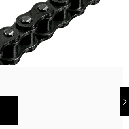
Cadena Strong
520H-120L negra
Siguiente