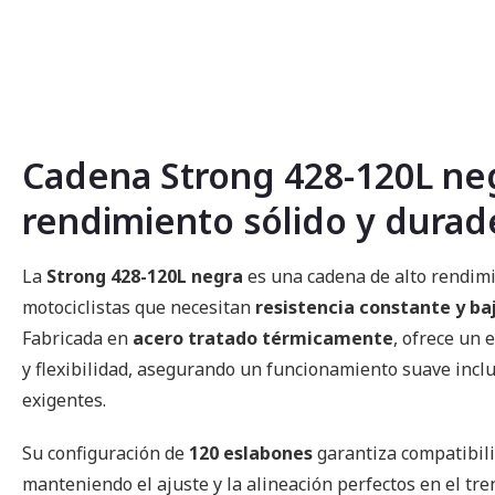
comienzo
de
la
galería
de
imágenes
Cadena Strong 428-120L ne
rendimiento sólido y durad
La
Strong 428-120L negra
es una cadena de alto rendim
motociclistas que necesitan
resistencia constante y b
Fabricada en
acero tratado térmicamente
, ofrece un 
y flexibilidad, asegurando un funcionamiento suave incl
exigentes.
Su configuración de
120 eslabones
garantiza compatibili
manteniendo el ajuste y la alineación perfectos en el tre