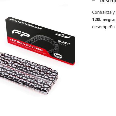
Descri
Confianza y 
120L negra
desempeño n