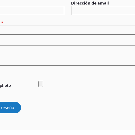
Dirección de email
n
 photo
 reseña