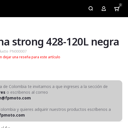
0
My Account
a strong 428-120L negra
ducto
PN000007
n dejar una reseña para este artículo
ra de Colombia te invitamos a que ingreses a la sección de
res
o escribenos al correo
on@fpmoto.com
Colombia y quieres adquirir nuestros productos escríbenos a
fpmoto.com