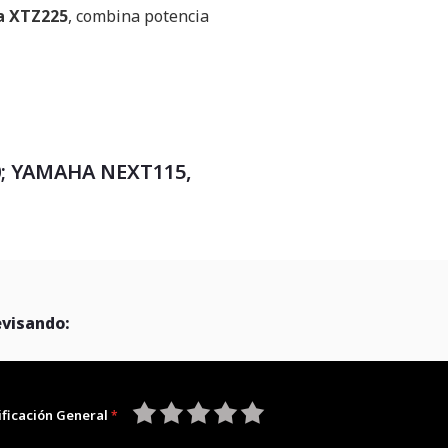
a XTZ225
, combina potencia
0; YAMAHA NEXT115,
evisando:
ificación General
1
2
3
4
5