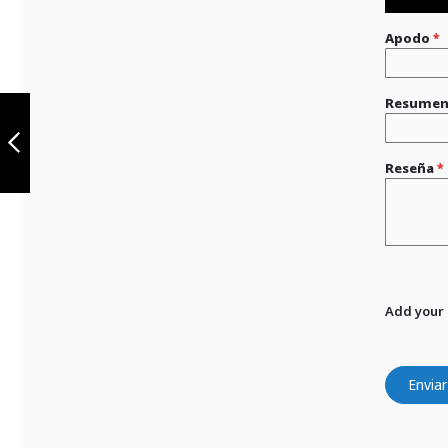
Apodo
Batería AGM
Resume
YTX7L-BS
Reseña
Anterior
Add your
Enviar