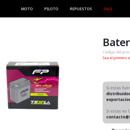
MOTO
PILOTO
REPUESTOS
SALE
Bate
Código del pro
Sea el primero e
Si estas fue
distribuido
exportaci
Si estas en 
contacto@