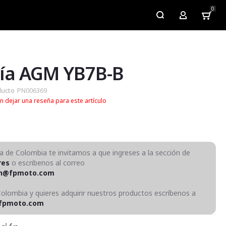
0
My Account
ría AGM YB7B-B
ducto
PN006369
n dejar una reseña para este artículo
ra de Colombia te invitamos a que ingreses a la sección de
res
o escribenos al correo
on@fpmoto.com
Colombia y quieres adquirir nuestros productos escríbenos a
fpmoto.com