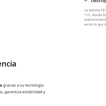
Descri
La batería YB
115, Honda Inv
mantenimiento 
veces lo que 
encia
ra
gracias a su tecnología
as, garantiza estabilidad y