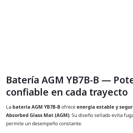
Saltar
al
comienzo
de
la
galería
de
imágenes
Batería AGM YB7B-B — Pot
confiable en cada trayecto
La
batería AGM YB7B-B
ofrece
energía estable y segu
Absorbed Glass Mat (AGM)
. Su diseño sellado evita fug
permite un desempeño constante.