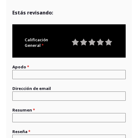
Estás revisando:
Calificación
General
1
2
3
4
5
star
stars
stars
stars
stars
Apodo
Dirección de email
Resumen
Reseña