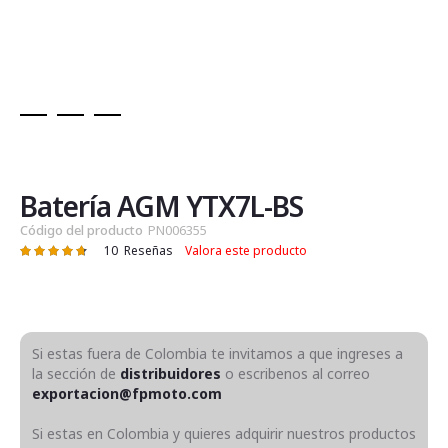
Saltar
al
comienzo
de
Batería AGM YTX7L-BS
la
Código del producto
PN006355
galería
10
Reseñas
Valora este producto
Valoración:
de
95
100
% of
imágenes
Si estas fuera de Colombia te invitamos a que ingreses a
la sección de
distribuidores
o escribenos al correo
exportacion@fpmoto.com
Si estas en Colombia y quieres adquirir nuestros productos