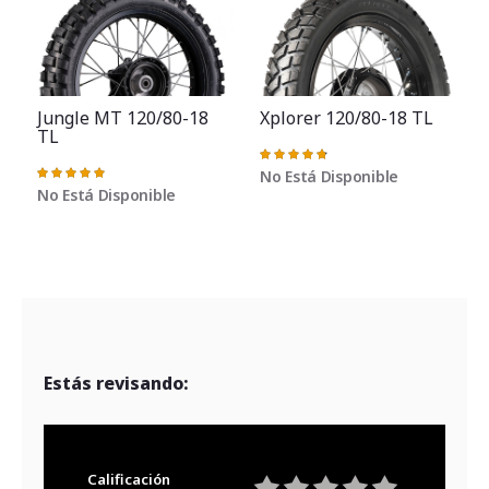
Jungle MT 120/80-18
Xplorer 120/80-18 TL
TL
Valoración:
V
97%
Valoración:
No Está Disponible
100%
No Está Disponible
Estás revisando:
Calificación