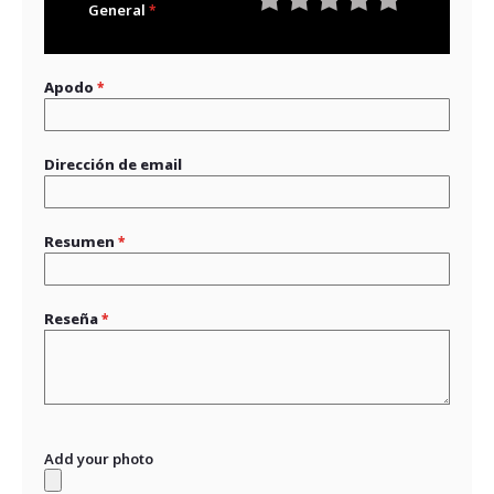
General
1
2
3
4
5
star
stars
stars
stars
stars
Apodo
Dirección de email
Resumen
Reseña
Add your photo