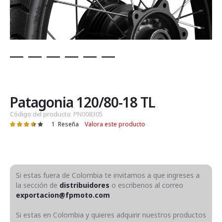
Saltar
al
comienzo
de
Patagonia 120/80-18 TL
la
Código del producto
PN008305
galería
1
Reseña
Valora este producto
Valoración:
de
73
100
% of
imágenes
Si estas fuera de Colombia te invitamos a que ingreses a
la sección de
distribuidores
o escribenos al correo
exportacion@fpmoto.com
Si estas en Colombia y quieres adquirir nuestros productos