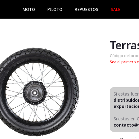
MOTO
PILOTO
REPUESTOS
SALE
Terra
Código del pro
Sea el primero e
Si estas fue
distribuido
exportaci
Si estas en 
contacto@