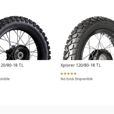
120/80-18 TL
Xplorer 120/80-18 TL
Valoración:
97%
onible
No Está Disponible