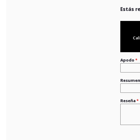
Estás r
Cal
Apodo
Resume
Reseña