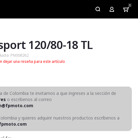
0
My Account
sport 120/80-18 TL
ducto
PN008262
n dejar una reseña para este artículo
ra de Colombia te invitamos a que ingreses a la sección de
res
o escribenos al correo
on@fpmoto.com
Colombia y quieres adquirir nuestros productos escríbenos a
fpmoto.com