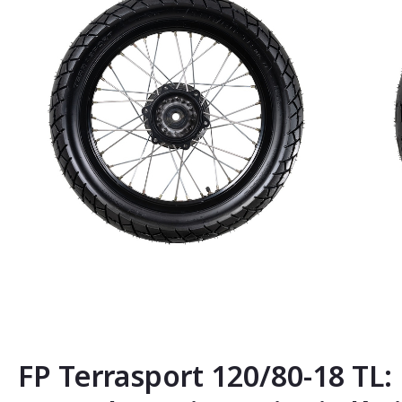
Saltar
al
comienzo
de
la
FP Terrasport 120/80-18 TL:
galería
de