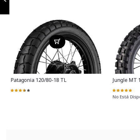
Anterior
Patagonia 120/80-18 TL
Jungle MT 
Valoración:
Valoración:
73%
100%
No Está Disp