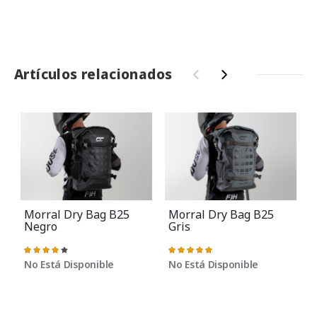
Artículos relacionados
‹
›
Morral Dry Bag B25
Morral Dry Bag B25
Negro
Gris
Valoración:
Valoración:
78%
100%
No Está Disponible
No Está Disponible