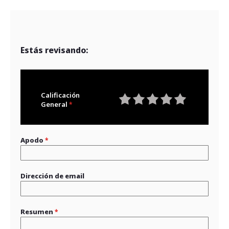
Estás revisando:
Calificación
General
1
2
3
4
5
star
stars
stars
stars
stars
Apodo
Dirección de email
Resumen