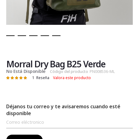
Saltar
al
comienzo
de
Morral Dry Bag B25 Verde
la
No Está Disponible
Código del producto
PN008536-ML
galería
1
Reseña
Valora este producto
Valoración:
de
100
100
% of
imágenes
Déjanos tu correo y te avisaremos cuando esté
disponible