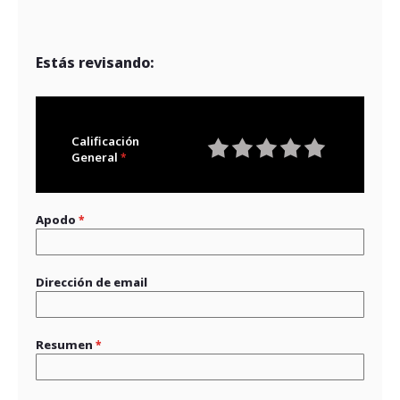
Estás revisando:
Calificación
General
1
2
3
4
5
star
stars
stars
stars
stars
Apodo
Dirección de email
Resumen