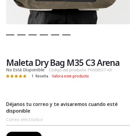
Saltar
al
comienzo
de
Maleta Dry Bag M35 C3 Arena
la
No Está Disponible
Código del producto
PN008537-AR
galería
1
Reseña
Valora este producto
Valoración:
de
100
100
% of
imágenes
Déjanos tu correo y te avisaremos cuando esté
disponible