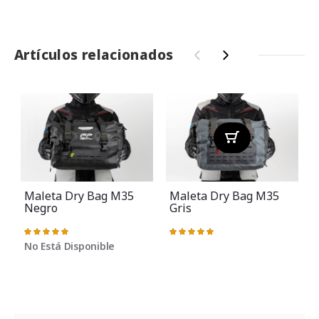
Artículos relacionados
‹
›
Maleta Dry Bag M35
Maleta Dry Bag M35
Negro
Gris
Valoración:
Valoración:
100%
100%
No Está Disponible