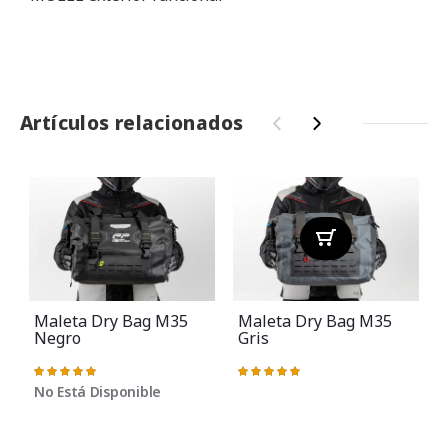
Artículos relacionados
‹
›
Maleta Dry Bag M35
Maleta Dry Bag M35
Negro
Gris
Valoración:
Valoración:
100%
100%
No Está Disponible