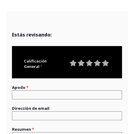
Estás revisando:
Calificación
General
1
2
3
4
5
star
stars
stars
stars
stars
Apodo
Dirección de email
Resumen