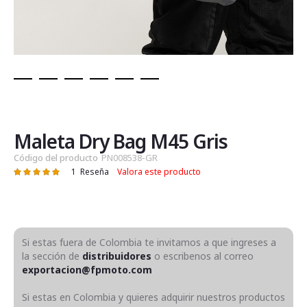
Saltar
al
comienzo
de
Maleta Dry Bag M45 Gris
la
Código del producto
PN008538-GR
galería
1
Reseña
Valora este producto
Valoración:
de
100
100
% of
imágenes
Si estas fuera de Colombia te invitamos a que ingreses a
la sección de
distribuidores
o escribenos al correo
exportacion@fpmoto.com
Si estas en Colombia y quieres adquirir nuestros productos