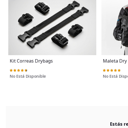
Kit Correas Drybags
Maleta Dry
Valoración:
Valoración:
93%
100%
No Está Disponible
No Está Disp
Estás r