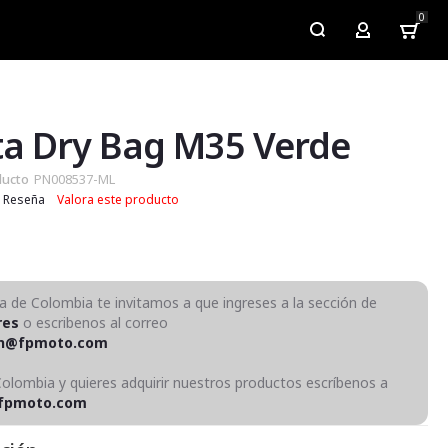
0
My Account
a Dry Bag M35 Verde
ducto
PN008537-ML
Reseña
Valora este producto
ra de Colombia te invitamos a que ingreses a la sección de
res
o escribenos al correo
on@fpmoto.com
Colombia y quieres adquirir nuestros productos escríbenos a
fpmoto.com