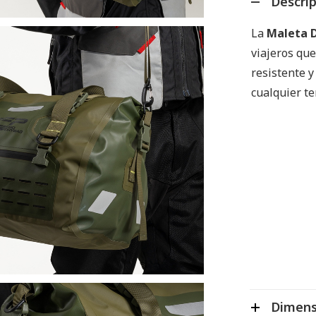
Descri
La
Maleta 
viajeros qu
resistente y
cualquier te
Dimens