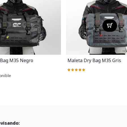
 Bag M35 Negro
Maleta Dry Bag M35 Gris
Valoración:
100%
onible
evisando: