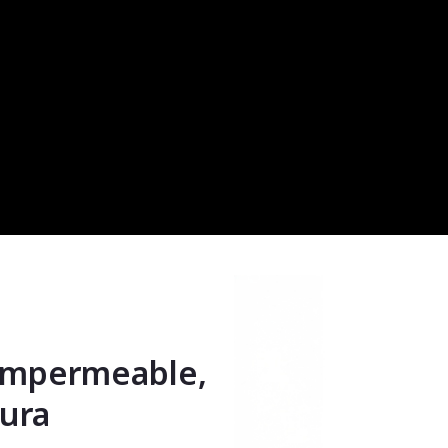
 Impermeable,
tura