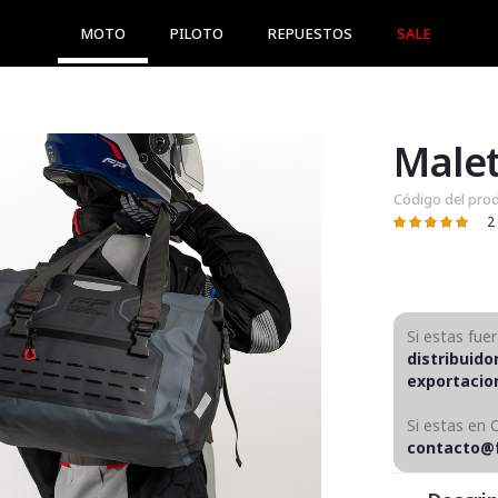
MOTO
PILOTO
REPUESTOS
SALE
Malet
Código del pro
2
Valoración:
100
100
% of
Si estas fue
distribuido
exportaci
Si estas en 
contacto@