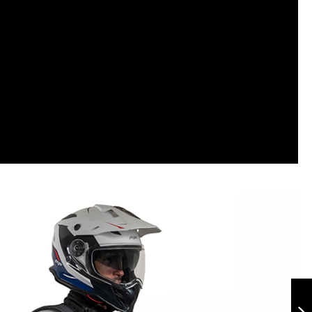
Maleta Dry Bag
M35 Azul