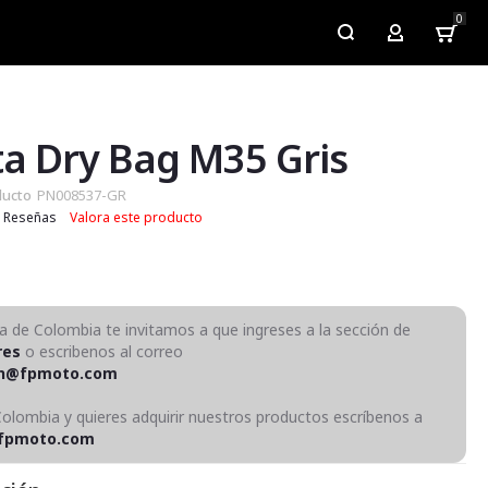
0
My Account
a Dry Bag M35 Gris
ducto
PN008537-GR
Reseñas
Valora este producto
ra de Colombia te invitamos a que ingreses a la sección de
res
o escribenos al correo
on@fpmoto.com
Colombia y quieres adquirir nuestros productos escríbenos a
fpmoto.com