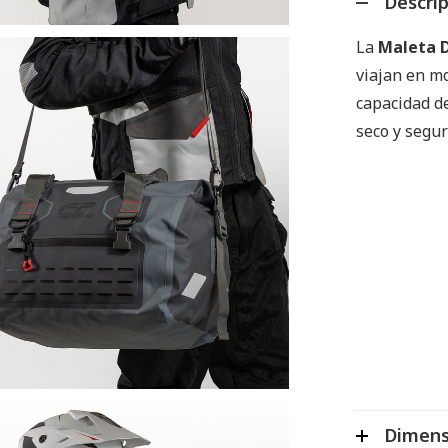
Descri
La
Maleta D
viajan en mo
capacidad d
seco y segur
Dimens