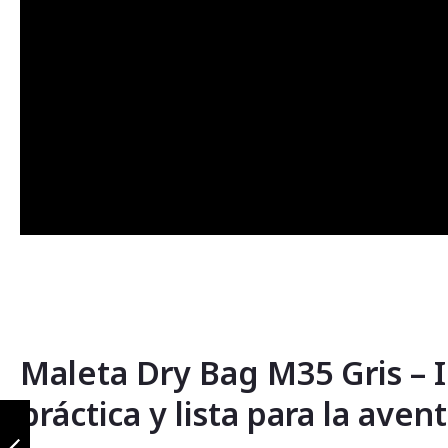
Maleta Dry Bag M35 Gris –
práctica y lista para la aven
Maleta Dry Bag
M35 Negro