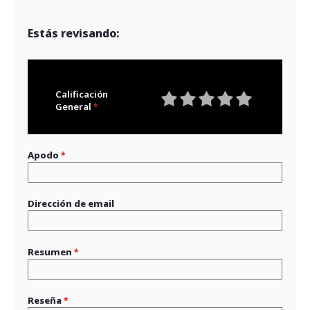
Estás revisando:
Calificación
General
1
2
3
4
5
star
stars
stars
stars
stars
Apodo
Dirección de email
Resumen
Reseña