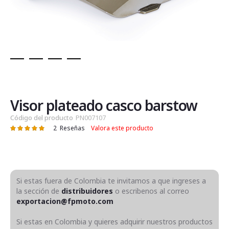
Saltar
al
comienzo
de
Visor plateado casco barstow
la
Código del producto
PN007107
galería
2
Reseñas
Valora este producto
Valoración:
de
100
100
% of
imágenes
Si estas fuera de Colombia te invitamos a que ingreses a
la sección de
distribuidores
o escribenos al correo
exportacion@fpmoto.com
Si estas en Colombia y quieres adquirir nuestros productos