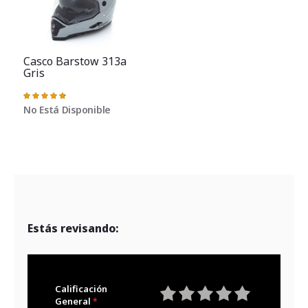
Casco Barstow 313a
Gris
Valoración:
97%
No Está Disponible
Estás revisando:
Calificación
General
1
2
3
4
5