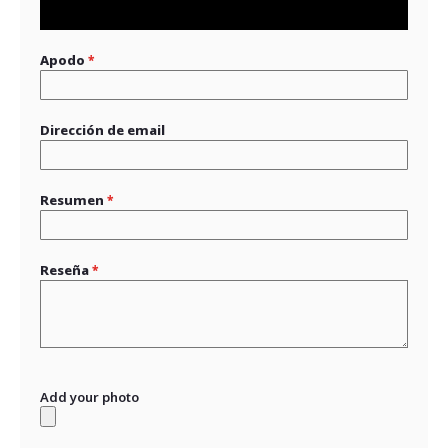
star
stars
stars
stars
stars
Apodo
Dirección de email
Resumen
Reseña
Add your photo