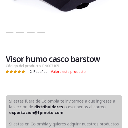
Saltar
al
comienzo
de
Visor humo casco barstow
la
Código del producto
PN007105
galería
2
Reseñas
Valora este producto
Valoración:
de
100
100
% of
imágenes
Si estas fuera de Colombia te invitamos a que ingreses a
la sección de
distribuidores
o escribenos al correo
exportacion@fpmoto.com
Si estas en Colombia y quieres adquirir nuestros productos