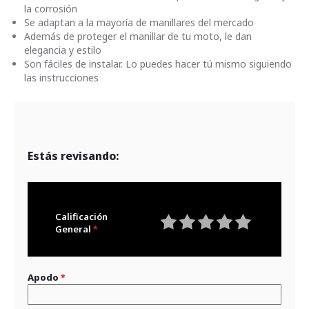
la corrosión
Se adaptan a la mayoría de manillares del mercado
Además de proteger el manillar de tu moto, le dan
elegancia y estilo
Son fáciles de instalar. Lo puedes hacer tú mismo siguiendo
las instrucciones
Estás revisando:
Calificación
General
1
2
3
4
5
star
stars
stars
stars
stars
Apodo