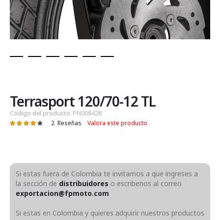
Saltar
al
comienzo
de
Terrasport 120/70-12 TL
la
Código del producto
PN008428
galería
2
Reseñas
Valora este producto
Valoración:
de
83
100
% of
imágenes
Si estas fuera de Colombia te invitamos a que ingreses a
la sección de
distribuidores
o escribenos al correo
exportacion@fpmoto.com
Si estas en Colombia y quieres adquirir nuestros productos