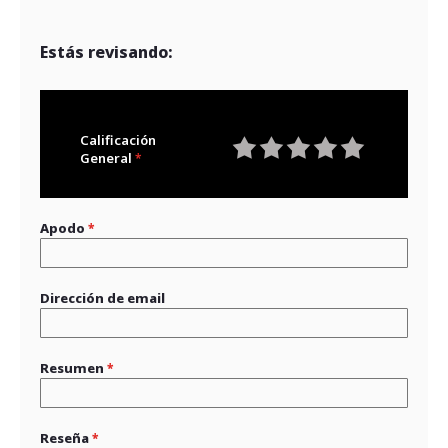
Estás revisando:
Calificación
General
1
2
3
4
5
star
stars
stars
stars
stars
Apodo
Dirección de email
Resumen
Reseña