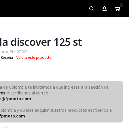
0
My Account
lla discover 125 st
ducto
PN107.023
Reseña
Valora este producto
ra de Colombia te invitamos a que ingreses a la sección de
res
o escribenos al correo
on@fpmoto.com
Colombia y quieres adquirir nuestros productos escríbenos a
fpmoto.com