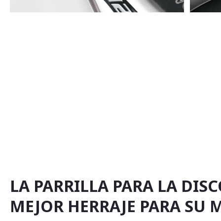
Saltar
al
comienzo
de
la
galería
de
imágenes
LA PARRILLA PARA LA DISC
MEJOR HERRAJE PARA SU 