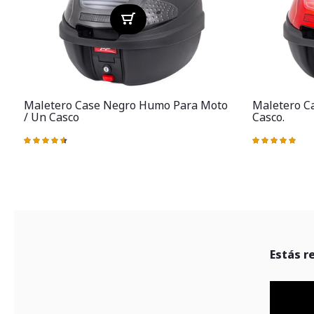
Maletero Case Negro Humo Para Moto
Maletero Ca
/ Un Casco
Casco.
Valoración:
Valoración:
93%
99%
Estás r