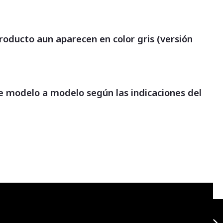
producto aun aparecen en color gris (versión
 modelo a modelo según las indicaciones del
Protector mano
ghost negro
Universal