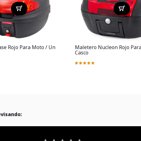
se Rojo Para Moto / Un
Maletero Nucleon Rojo Par
Casco
Valoración:
97%
evisando: