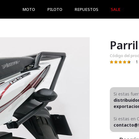
MOTO
PILOTO
REPUESTOS
SALE
Parri
Código del pro
1
Valoración:
93
100
% of
Si estas fue
distribuido
exportaci
Si estas en 
contacto@