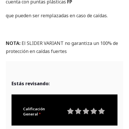
cuenta con puntas plásticas
FP
que pueden ser remplazadas en caso de caídas.
NOTA:
El SLIDER VARIANT no garantiza un 100% de
protección en caídas fuertes
Estás revisando:
Calificación
General
1
2
3
4
5
star
stars
stars
stars
stars