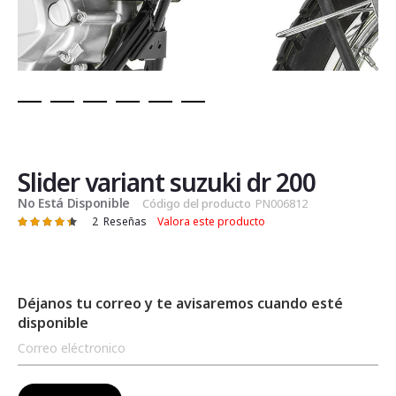
Saltar
al
comienzo
de
Slider variant suzuki dr 200
la
No Está Disponible
Código del producto
PN006812
galería
2
Reseñas
Valora este producto
Valoración:
de
90
100
% of
imágenes
Déjanos tu correo y te avisaremos cuando esté
disponible