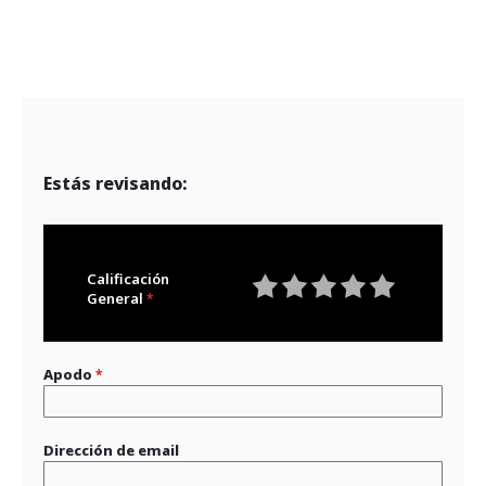
Estás revisando:
Calificación
General
1
2
3
4
5
star
stars
stars
stars
stars
Apodo
Dirección de email