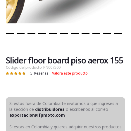
Saltar
al
comienzo
de
Slider floor board piso aerox 155
la
Código del producto
PN007500
galería
5
Reseñas
Valora este producto
Valoración:
de
95
100
% of
imágenes
Si estas fuera de Colombia te invitamos a que ingreses a
la sección de
distribuidores
o escribenos al correo
exportacion@fpmoto.com
Si estas en Colombia y quieres adquirir nuestros productos