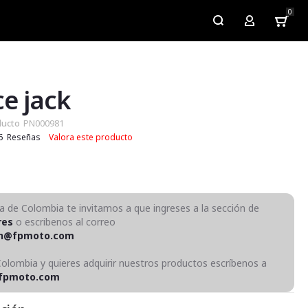
0
My Account
ce jack
ducto
PN000981
6
Reseñas
Valora este producto
ra de Colombia te invitamos a que ingreses a la sección de
res
o escribenos al correo
on@fpmoto.com
Colombia y quieres adquirir nuestros productos escríbenos a
fpmoto.com