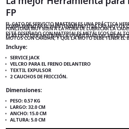
La mejor Herramienta para R
galería
de
FP
imágenes
EL GATO DE SERVICIO
MASTECH
ES UNA PRÁCTICA HER
COMPLEMENTAR EL MANTENIMIENTO DE LAS MOTOS QUE 
FUNCIONA MUY BIEN A LA HORA DE LUBRICAR LA CAD
ESTÁ DISEÑADO CON MATERIALES METÁLICOS DE ALT
PLÁSTICO QUE MEJORAN LA USABILIDAD DEL PRODUCTO
MOTOS CON CARDAN, Y QUE LA MOTO DEBE TENER EL B
Incluye:
SERVICE JACK
VELCRO PARA EL FRENO DELANTERO
TEXTIL EXPULSOR
2 CAUCHOS DE FRICCIÓN.
Dimensiones:
PESO: 0.57 KG
LARGO: 32.0 CM
ANCHO: 15.0 CM
ALTURA: 5.0 CM