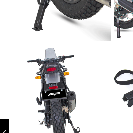
Elevador de
manubrio
articulado rotax