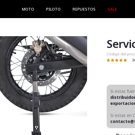
MOTO
PILOTO
REPUESTOS
SALE
Servi
Código del pro
3
Valoración:
96
100
% of
Si estas fue
distribuido
exportaci
Si estas en 
contacto@