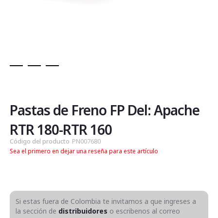
Saltar
al
comienzo
de
Pastas de Freno FP Del: Apache
la
galería
RTR 180-RTR 160
de
Código del producto
PN007680
imágenes
Sea el primero en dejar una reseña para este artículo
Si estas fuera de Colombia te invitamos a que ingreses a
la sección de
distribuidores
o escribenos al correo