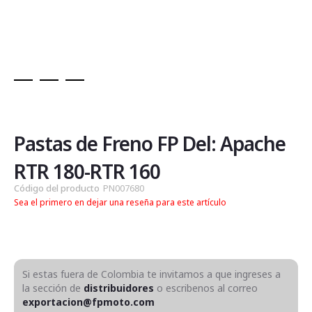
Saltar
al
comienzo
de
Pastas de Freno FP Del: Apache
la
galería
RTR 180-RTR 160
de
Código del producto
PN007680
imágenes
Sea el primero en dejar una reseña para este artículo
Si estas fuera de Colombia te invitamos a que ingreses a
la sección de
distribuidores
o escribenos al correo
exportacion@fpmoto.com