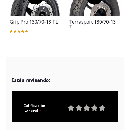
Grip Pro 130/70-13 TL
Terrasport 130/70-13
TL
Valoración:
97%
Estás revisando:
Calificación
General
1
2
3
4
5
star
stars
stars
stars
stars