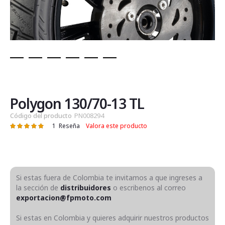
Saltar
al
comienzo
de
Polygon 130/70-13 TL
la
Código del producto
PN008294
galería
1
Reseña
Valora este producto
Valoración:
de
100
100
% of
imágenes
Si estas fuera de Colombia te invitamos a que ingreses a
la sección de
distribuidores
o escribenos al correo
exportacion@fpmoto.com
Si estas en Colombia y quieres adquirir nuestros productos