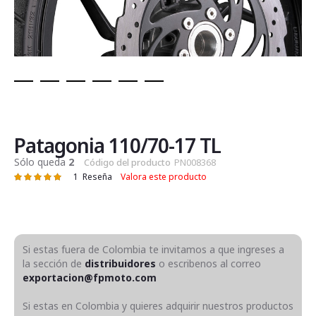
Saltar
al
comienzo
de
Patagonia 110/70-17 TL
la
Sólo queda
2
Código del producto
PN008368
galería
1
Reseña
Valora este producto
Valoración:
de
100
100
% of
imágenes
Si estas fuera de Colombia te invitamos a que ingreses a
la sección de
distribuidores
o escribenos al correo
exportacion@fpmoto.com
Si estas en Colombia y quieres adquirir nuestros productos