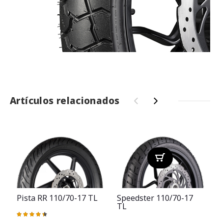
Artículos relacionados
‹
›
Pista RR 110/70-17 TL
Speedster 110/70-17
TL
Valoración:
V