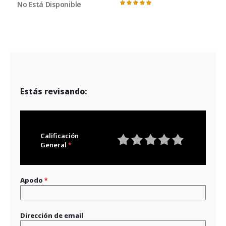
91%
No Está Disponible
Valoración:
100%
Estás revisando:
Calificación
General
1
2
3
4
5
star
stars
stars
stars
stars
Apodo
Dirección de email