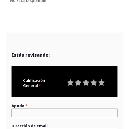
No Está Disponible
V
Estás revisando:
Calificación
General
1
2
3
4
5
star
stars
stars
stars
stars
Apodo
Dirección de email