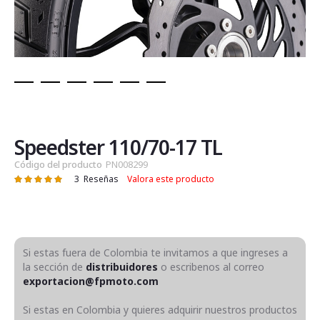
Saltar
al
comienzo
de
Speedster 110/70-17 TL
la
Código del producto
PN008299
galería
3
Reseñas
Valora este producto
Valoración:
de
100
100
% of
imágenes
Si estas fuera de Colombia te invitamos a que ingreses a
la sección de
distribuidores
o escribenos al correo
exportacion@fpmoto.com
Si estas en Colombia y quieres adquirir nuestros productos