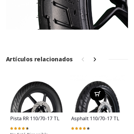
Artículos relacionados
‹
›
Pista RR 110/70-17 TL
Asphalt 110/70-17 TL
Valoración:
Valoración:
91%
87%