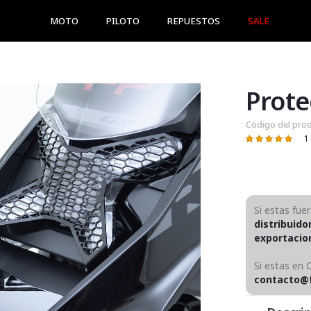
MOTO
PILOTO
REPUESTOS
SALE
Prote
Código del pro
1
Valoración:
100
100
% of
Si estas fue
distribuido
exportaci
Si estas en 
contacto@