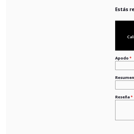
Estás r
Cal
Apodo
Resume
Reseña