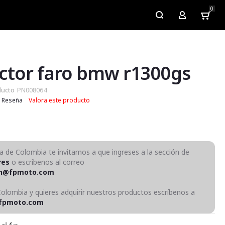
0
My Account
ctor faro bmw r1300gs
ducto
PN008064
Reseña
Valora este producto
ra de Colombia te invitamos a que ingreses a la sección de
res
o escribenos al correo
on@fpmoto.com
Colombia y quieres adquirir nuestros productos escríbenos a
fpmoto.com