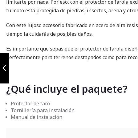
limitarte por nada. Por eso, con el protector de farola e
tu moto está protegida de piedras, insectos, arena y otr
Con este lujoso accesorio fabricado en acero de alta res
tiempo la cuidarás de posibles daños.
Es importante que sepas que el protector de farola dis
Protector
perfectamente para terrenos destapados como para recorr
radiador bmw
r1300gs
Anterior
¿Qué incluye el paquete?
Protector de faro
Tornillería para instalación
Manual de instalación