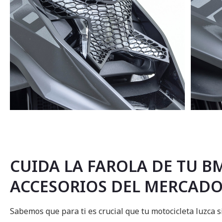
Saltar
al
comienzo
de
la
CUIDA LA FAROLA DE TU B
galería
de
ACCESORIOS DEL MERCAD
imágenes
Sabemos que para ti es crucial que tu motocicleta luzca