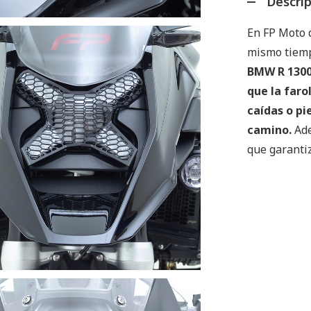
Descri
En FP Moto 
mismo tiempo
BMW R 1300
que la faro
caídas o pi
camino.
Ade
que garantiz