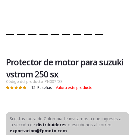
Saltar
al
comienzo
de
Protector de motor para suzuki
la
galería
vstrom 250 sx
de
Código del producto
PN007488
imágenes
15
Reseñas
Valora este producto
Valoración:
97
100
% of
Si estas fuera de Colombia te invitamos a que ingreses a
la sección de
distribuidores
o escribenos al correo
exportacion@fpmoto.com