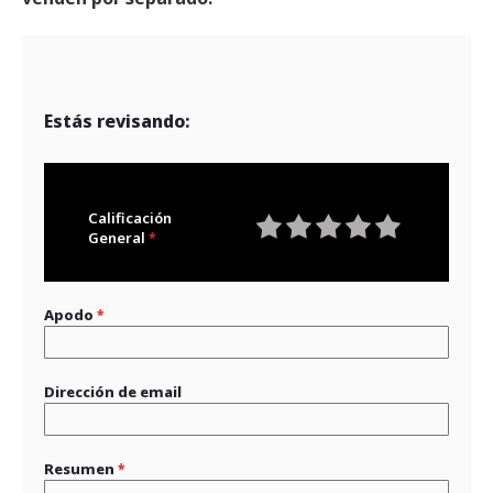
Estás revisando:
Calificación
General
1
2
3
4
5
star
stars
stars
stars
stars
Apodo
Dirección de email
Resumen