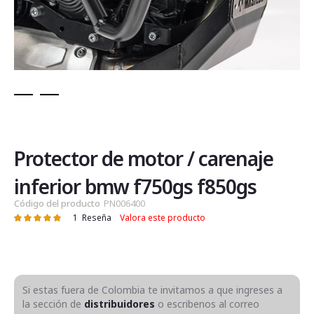
Saltar
al
comienzo
de
Protector de motor / carenaje
la
galería
inferior bmw f750gs f850gs
de
Código del producto
PN006400
imágenes
1
Reseña
Valora este producto
Valoración:
100
100
% of
Si estas fuera de Colombia te invitamos a que ingreses a
la sección de
distribuidores
o escribenos al correo