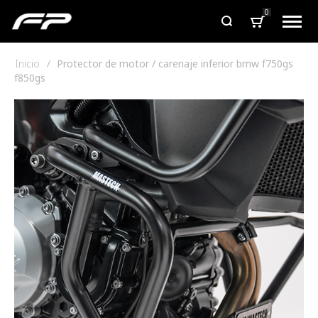
0
Inicio
Protector de motor / carenaje inferior bmw f750gs
f850gs
Saltar
al
final
de
la
galería
de
imágenes