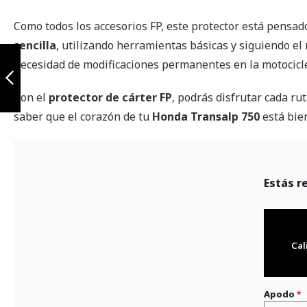
Como todos los accesorios FP, este protector está pensa
sencilla
, utilizando herramientas básicas y siguiendo el 
Defensa Honda
XL750 Transalp
necesidad de modificaciones permanentes en la motocicle
Con el
protector de cárter FP
, podrás disfrutar cada rut
Anterior
saber que el corazón de tu
Honda Transalp 750
está bie
Estás r
Cal
Apodo