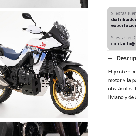
Si estas fue
distribuido
exportaci
Si estas en 
contacto@
Descri
El
protecto
motor y la p
obstáculos. 
liviano y de