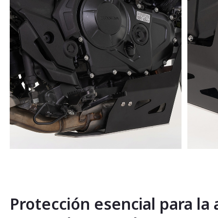
Saltar
al
comienzo
de
la
Protección esencial para la
galería
de