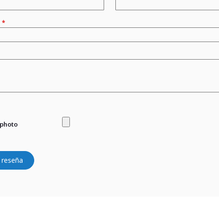
n
 photo
 reseña