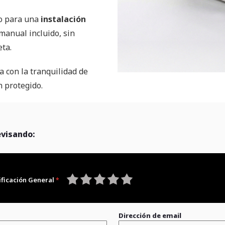
do para una
instalación
manual incluido, sin
ta.
a con la tranquilidad de
n protegido.
evisando:
ificación General
1
2
3
4
5
star
stars
stars
stars
stars
Dirección de email