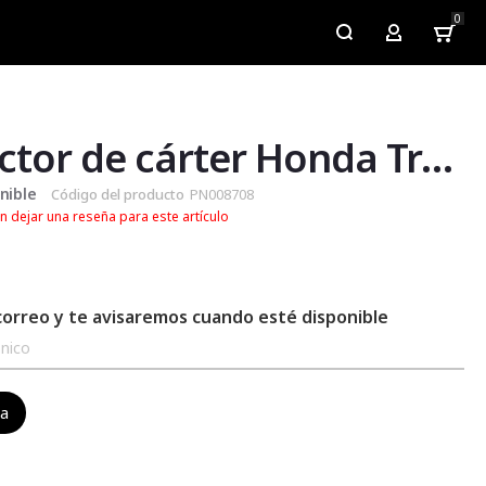
0
My Account
Protector de cárter Honda Transalp 750
nible
Código del producto
PN008708
n dejar una reseña para este artículo
correo y te avisaremos cuando esté disponible