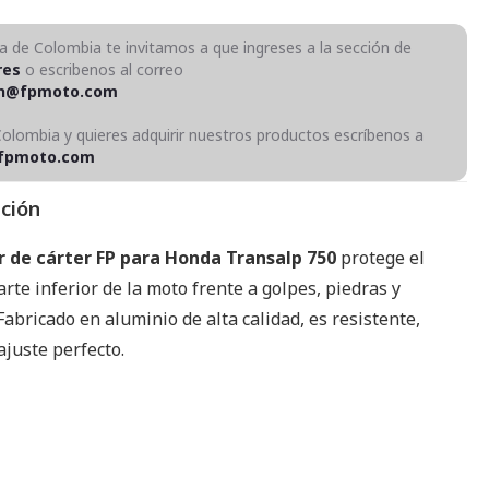
ra de Colombia te invitamos a que ingreses a la sección de
res
o escribenos al correo
on@fpmoto.com
Colombia y quieres adquirir nuestros productos escríbenos a
fpmoto.com
pción
r de cárter FP para Honda Transalp 750
protege el
arte inferior de la moto frente a golpes, piedras y
Fabricado en aluminio de alta calidad, es resistente,
 ajuste perfecto.