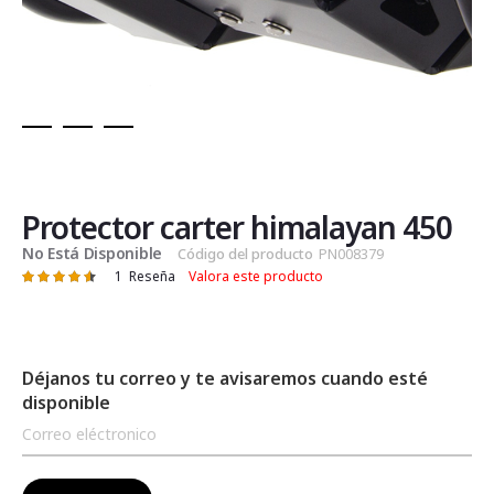
Saltar
al
comienzo
de
Protector carter himalayan 450
la
No Está Disponible
Código del producto
PN008379
galería
1
Reseña
Valora este producto
Valoración:
de
93
100
% of
imágenes
Déjanos tu correo y te avisaremos cuando esté
disponible