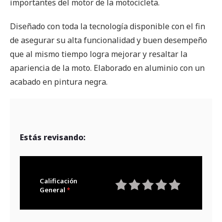
importantes del motor de la motocicleta.
Diseñado con toda la tecnología disponible con el fin
de asegurar su alta funcionalidad y buen desempeño
que al mismo tiempo logra mejorar y resaltar la
apariencia de la moto. Elaborado en aluminio con un
acabado en pintura negra.
Estás revisando:
Calificación
General
1
2
3
4
5
star
stars
stars
stars
stars