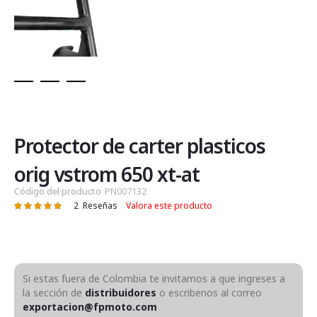
Saltar
al
comienzo
de
Protector de carter plasticos
la
galería
orig vstrom 650 xt-at
de
Código del producto
PN007132
imágenes
2
Reseñas
Valora este producto
Valoración:
100
100
% of
Si estas fuera de Colombia te invitamos a que ingreses a
la sección de
distribuidores
o escribenos al correo
exportacion@fpmoto.com