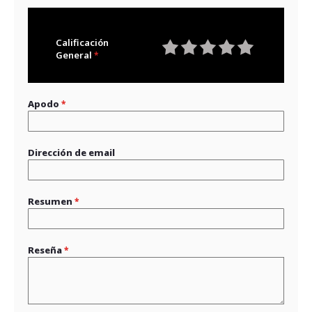
Calificación
General
1
2
3
4
5
star
stars
stars
stars
stars
Apodo
Dirección de email
Resumen
Reseña