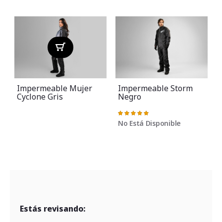
Impermeable Mujer
Impermeable Storm
Cyclone Gris
Negro
Valoración:
V
100%
No Está Disponible
Estás revisando: