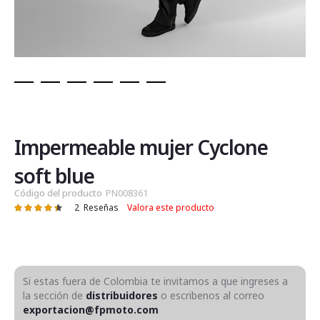
Saltar
al
comienzo
de
Impermeable mujer Cyclone
la
galería
soft blue
de
Código del producto
PN008361
imágenes
2
Reseñas
Valora este producto
Valoración:
90
100
% of
Si estas fuera de Colombia te invitamos a que ingreses a
la sección de
distribuidores
o escribenos al correo
exportacion@fpmoto.com