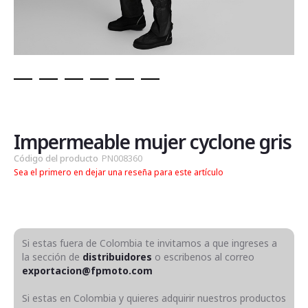
Saltar
al
comienzo
de
Impermeable mujer cyclone gris
la
Código del producto
PN008360
galería
Sea el primero en dejar una reseña para este artículo
de
imágenes
Si estas fuera de Colombia te invitamos a que ingreses a
la sección de
distribuidores
o escribenos al correo
exportacion@fpmoto.com
Si estas en Colombia y quieres adquirir nuestros productos