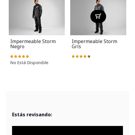
Impermeable Storm
Impermeable Storm
Negro
Gris
Valoración:
Valoración:
V
100%
90%
No Está Disponible
Estás revisando: