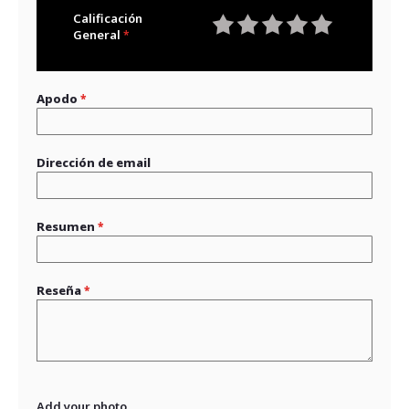
Calificación
General
1
2
3
4
5
star
stars
stars
stars
stars
Apodo
Dirección de email
Resumen
Reseña
Add your photo