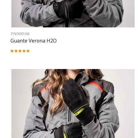
PN008166
Guante Verona H2O
Valoración:
100%