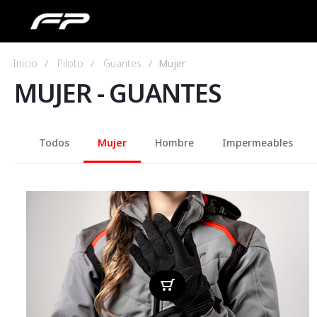
Inicio
Piloto
Guantes
Mujer
MUJER
-
GUANTES
Todos
Mujer
Hombre
Impermeables