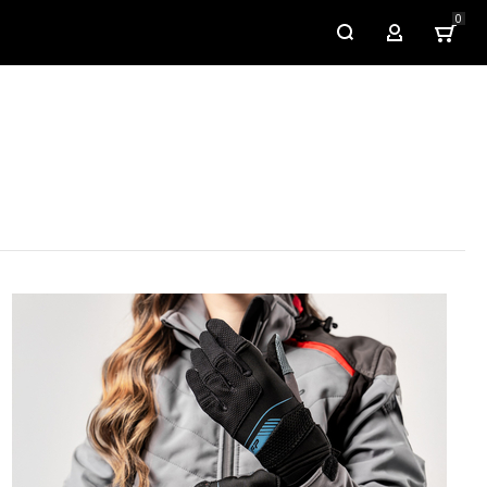
0
My Account