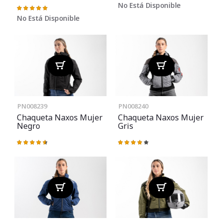
No Está Disponible
Valoración:
100%
No Está Disponible
PN008239
PN008240
Chaqueta Naxos Mujer
Chaqueta Naxos Mujer
Negro
Gris
Valoración:
Valoración:
93%
83%