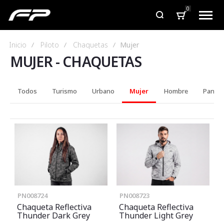
0
Inicio
Piloto
Chaquetas
Mujer
MUJER
-
CHAQUETAS
Todos
Turismo
Urbano
Mujer
Hombre
Pantal
PN008724
PN008723
Chaqueta Reflectiva
Chaqueta Reflectiva
Thunder Dark Grey
Thunder Light Grey