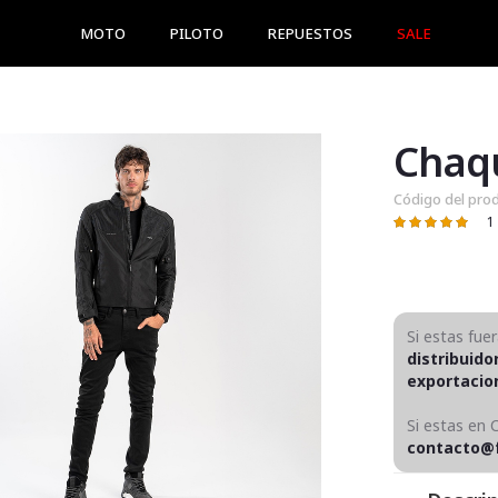
MOTO
PILOTO
REPUESTOS
SALE
Chaq
Código del pro
1
Valoración:
100
100
% of
Si estas fue
distribuido
exportaci
Si estas en 
contacto@