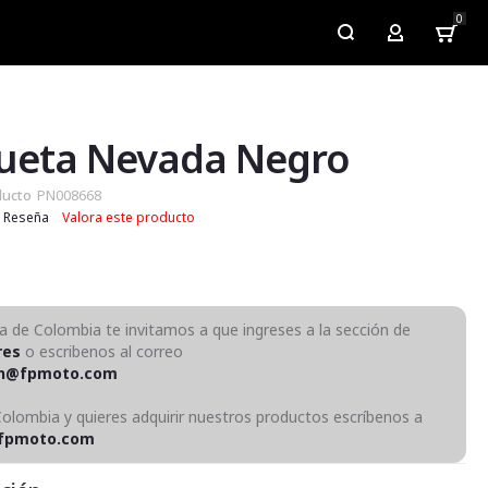
0
My Account
ueta Nevada Negro
ducto
PN008668
Reseña
Valora este producto
ra de Colombia te invitamos a que ingreses a la sección de
res
o escribenos al correo
on@fpmoto.com
Colombia y quieres adquirir nuestros productos escríbenos a
fpmoto.com