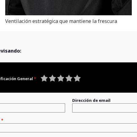
Ventilación estratégica que mantiene la frescura
evisando:
ificación General
1
2
3
4
5
star
stars
stars
stars
stars
Dirección de email
n