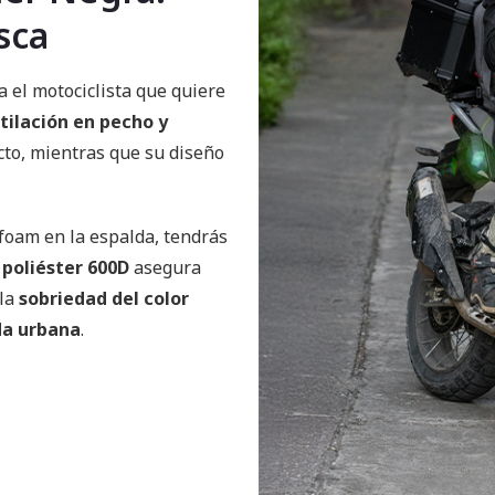
sca
a el motociclista que quiere
tilación en pecho y
cto, mientras que su diseño
 foam en la espalda, tendrás
u
poliéster 600D
asegura
 la
sobriedad del color
ida urbana
.