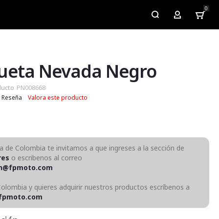
0
My Account
ueta Nevada Negro
ducto
PN008668
Reseña
Valora este producto
ra de Colombia te invitamos a que ingreses a la sección de
res
o escribenos al correo
on@fpmoto.com
Colombia y quieres adquirir nuestros productos escríbenos a
fpmoto.com