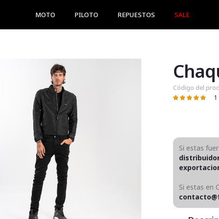
MOTO
PILOTO
REPUESTOS
SALE
Chaq
Código del pro
1
Valoración:
100
100
% of
Si estas fue
distribuido
exportaci
Si estas en 
contacto@