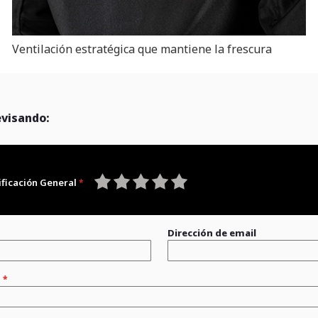
Ventilación estratégica que mantiene la frescura
evisando:
ificación General
1
2
3
4
5
star
stars
stars
stars
stars
Dirección de email
n