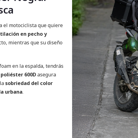
sca
a el motociclista que quiere
tilación en pecho y
cto, mientras que su diseño
 foam en la espalda, tendrás
u
poliéster 600D
asegura
 la
sobriedad del color
ida urbana
.