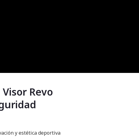
o Visor Revo
eguridad
ción y estética deportiva