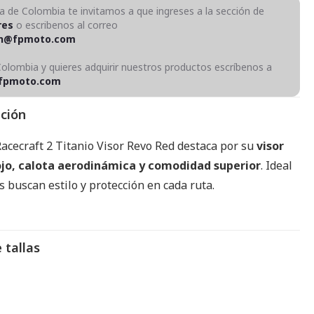
ra de Colombia te invitamos a que ingreses a la sección de
res
o escribenos al correo
on@fpmoto.com
Colombia y quieres adquirir nuestros productos escríbenos a
fpmoto.com
pción
Racecraft 2 Titanio Visor Revo Red destaca por su
visor
ojo, calota aerodinámica y comodidad superior
. Ideal
 buscan estilo y protección en cada ruta.
 tallas