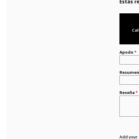
Estás r
Cal
Apodo
Resume
Reseña
Add your