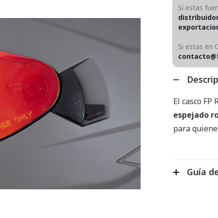
Si estas fue
distribuido
exportaci
Si estas en 
contacto@
Descri
El casco FP 
espejado r
para quienes
Guía de