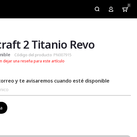
0
My Account
raft 2 Titanio Revo
nible
Código del producto
PN007915
n dejar una reseña para este artículo
correo y te avisaremos cuando esté disponible