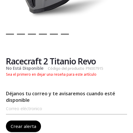
Saltar
al
comienzo
de
Racecraft 2 Titanio Revo
la
No Está Disponible
Código del producto
PN007915
galería
Sea el primero en dejar una reseña para este artículo
de
imágenes
Déjanos tu correo y te avisaremos cuando esté
disponible