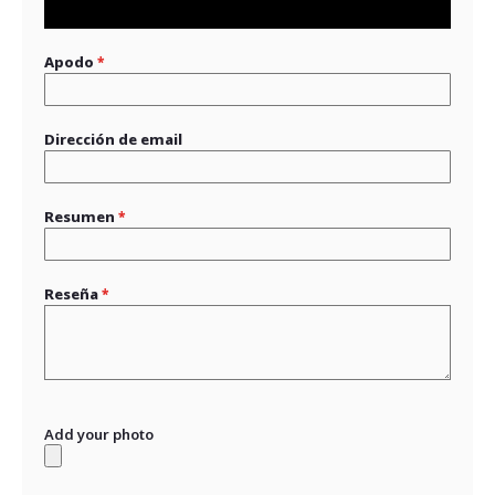
star
stars
stars
stars
stars
Apodo
Dirección de email
Resumen
Reseña
Add your photo