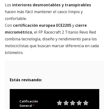
Los
interiores desmontables y transpirables
hacen más fácil mantener el casco limpio y
confortable.
Con
certificación europea ECE2205
y
cierre
micrométrico
, el FP Racecraft 2 Titanio Revo Red
combina tecnología, diseño y rendimiento para los
motociclistas que buscan marcar diferencia en cada
kilómetro.
Estás revisando:
Calificación
General
1
2
3
4
5