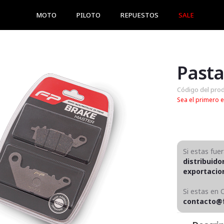
MOTO
PILOTO
REPUESTOS
SALE
Código del pro
Sea el primero e
Si estas fue
distribuido
exportaci
Si estas en 
contacto@