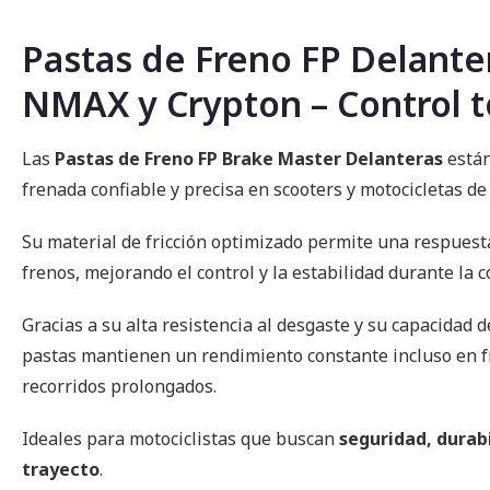
comienzo
de
la
Pastas de Freno FP Delante
galería
de
NMAX y Crypton – Control to
imágenes
Las
Pastas de Freno FP Brake Master Delanteras
están
frenada confiable y precisa en scooters y motocicletas de 
Su material de fricción optimizado permite una respuest
frenos, mejorando el control y la estabilidad durante la 
Gracias a su alta resistencia al desgaste y su capacidad de
pastas mantienen un rendimiento constante incluso en f
recorridos prolongados.
Ideales para motociclistas que buscan
seguridad, durab
trayecto
.