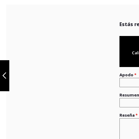
Estás r
Cal
Pastas de Freno
FP Del: BWS125
Apodo
Anterior
Resume
Reseña