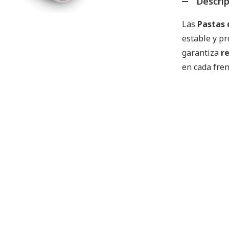
Descri
Las
Pastas 
estable y pr
garantiza
r
en cada fre