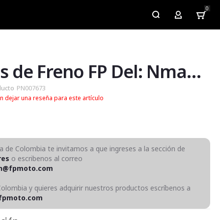
0
My Account
Pastas de Freno FP Del: Nmax, Crypton115 FI
ducto
PN007673
n dejar una reseña para este artículo
ra de Colombia te invitamos a que ingreses a la sección de
res
o escribenos al correo
on@fpmoto.com
Colombia y quieres adquirir nuestros productos escríbenos a
fpmoto.com