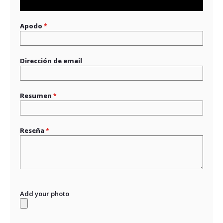
star
stars
stars
stars
stars
Apodo
Dirección de email
Resumen
Reseña
Add your photo