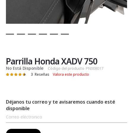
Saltar
al
comienzo
de
Parrilla Honda XADV 750
la
No Está Disponible
Código del producto
PN008017
galería
3
Reseñas
Valora este producto
Valoración:
de
93
100
% of
imágenes
Déjanos tu correo y te avisaremos cuando esté
disponible