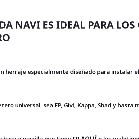
DA NAVI ES IDEAL PARA LO
RO
un herraje especialmente diseñado para instalar e
aletero universal, sea FP, Givi, Kappa, Shad y ha
 base o parrilla que tiene FP
AQUÍ
o los maletin