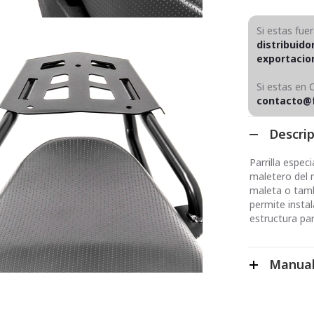
Si estas fue
distribuido
exportaci
Si estas en 
contacto@
Descri
Parrilla espe
maletero del
maleta o tambi
permite insta
estructura pa
Manual