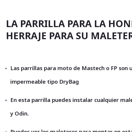
comienzo
de
la
galería
LA PARRILLA PARA LA HON
de
imágenes
HERRAJE PARA SU MALETE
Las parrillas para moto de Mastech o FP son 
impermeable tipo DryBag
En esta parrilla puedes instalar cualquier m
y Odin.
Puedes ver los maleteros para montar en esta