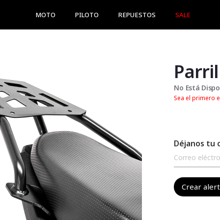
MOTO
PILOTO
REPUESTOS
SALE
Parri
No Está Dispo
Sea el primero e
Déjanos tu 