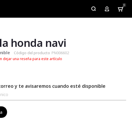
0
My Account
lla honda navi
nible
Código del producto
PN006602
n dejar una reseña para este artículo
correo y te avisaremos cuando esté disponible