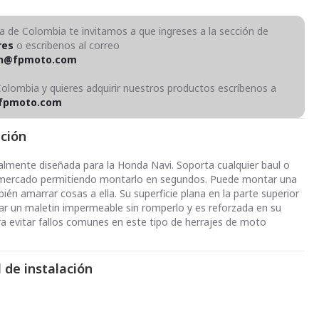
ra de Colombia te invitamos a que ingreses a la sección de
res
o escribenos al correo
on@fpmoto.com
Colombia y quieres adquirir nuestros productos escríbenos a
fpmoto.com
pción
cialmente diseñada para la Honda Navi. Soporta cualquier baul o
 mercado permitiendo montarlo en segundos. Puede montar una
én amarrar cosas a ella. Su superficie plana en la parte superior
lar un maletin impermeable sin romperlo y es reforzada en su
ra evitar fallos comunes en este tipo de herrajes de moto
 de instalación