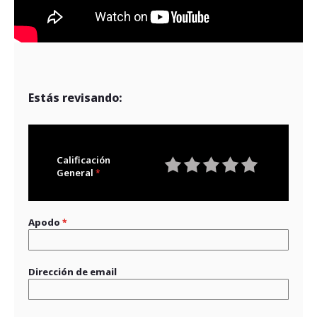
Estás revisando:
Calificación
General
1
2
3
4
5
star
stars
stars
stars
stars
Apodo
Dirección de email