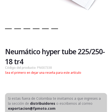
Saltar
al
comienzo
de
Neumático hyper tube 225/250-
la
galería
18 tr4
de
Código del producto
PN007338
imágenes
Sea el primero en dejar una reseña para este artículo
Si estas fuera de Colombia te invitamos a que ingreses a
la sección de
distribuidores
o escribenos al correo
exportacion@fpmoto.com