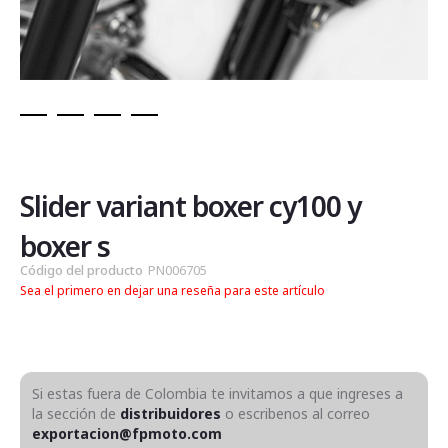
Saltar
al
comienzo
de
Slider variant boxer cy100 y
la
galería
boxer s
de
Código del producto
PN006705
imágenes
Sea el primero en dejar una reseña para este artículo
Si estas fuera de Colombia te invitamos a que ingreses a
la sección de
distribuidores
o escribenos al correo
exportacion@fpmoto.com