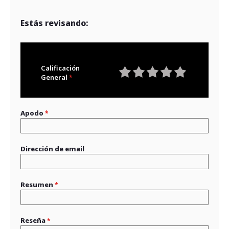
Estás revisando:
Calificación
General
1
2
3
4
5
star
stars
stars
stars
stars
Apodo
Dirección de email
Resumen
Reseña