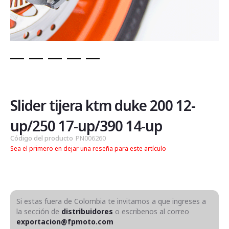
Saltar
al
comienzo
de
Slider tijera ktm duke 200 12-
la
galería
up/250 17-up/390 14-up
de
Código del producto
PN006260
imágenes
Sea el primero en dejar una reseña para este artículo
Si estas fuera de Colombia te invitamos a que ingreses a
la sección de
distribuidores
o escribenos al correo
exportacion@fpmoto.com