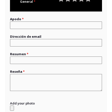
General
1
2
3
4
5
star
stars
stars
stars
stars
Apodo
Dirección de email
Resumen
Reseña
Add your photo