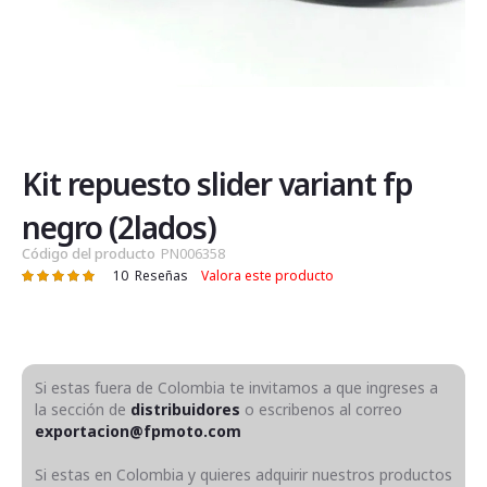
Saltar
al
comienzo
de
Kit repuesto slider variant fp
la
galería
negro (2lados)
de
Código del producto
PN006358
imágenes
10
Reseñas
Valora este producto
Valoración:
100
100
% of
Si estas fuera de Colombia te invitamos a que ingreses a
la sección de
distribuidores
o escribenos al correo
exportacion@fpmoto.com
Si estas en Colombia y quieres adquirir nuestros productos