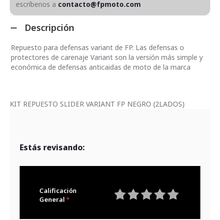
escríbenos a
contacto@fpmoto.com
Descripción
Repuesto para defensas variant de FP. Las defensas o
protectores de carenaje Variant son la versión más simple y
económica de defensas anticaidas de moto de la marca
KIT REPUESTO SLIDER VARIANT FP NEGRO (2LADOS)
Estás revisando:
Calificación
General
1
2
3
4
5
star
stars
stars
stars
stars