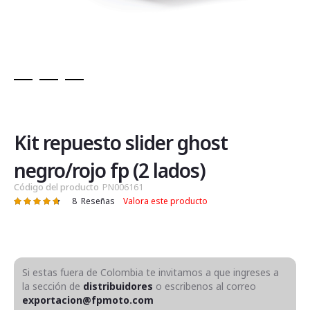
Saltar
al
comienzo
de
Kit repuesto slider ghost
la
galería
negro/rojo fp (2 lados)
de
Código del producto
PN006161
imágenes
8
Reseñas
Valora este producto
Valoración:
96
100
% of
Si estas fuera de Colombia te invitamos a que ingreses a
la sección de
distribuidores
o escribenos al correo
exportacion@fpmoto.com