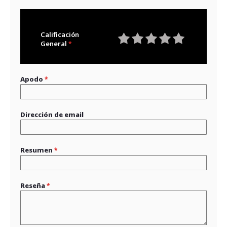
Calificación
General
1
2
3
4
5
star
stars
stars
stars
stars
Apodo
Dirección de email
Resumen
Reseña