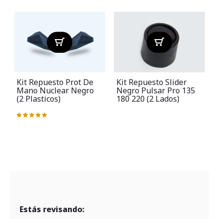
Kit Repuesto Prot De
Kit Repuesto Slider
Mano Nuclear Negro
Negro Pulsar Pro 135
(2 Plasticos)
180 220 (2 Lados)
Valoración:
V
100%
Estás revisando: